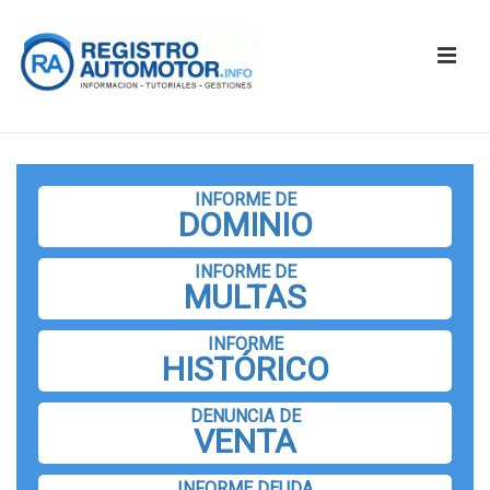
↓
Saltar
ME
al
contenido
principal
Navegación
principal
INFORME DE
DOMINIO
INFORME DE
MULTAS
INFORME
HISTÓRICO
DENUNCIA DE
VENTA
INFORME DEUDA