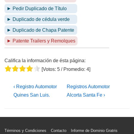
► Pedir Duplicado de Título
► Duplicado de cédula verde
► Duplicado de Chapa Patente
► Patente Trailers y Remolques
Califica la información de ésta página:
[Votos:
5
/ Promedio:
4
]
Navegación
La
La
‹ Registro Automotor
Registros Automotor
de
entrada
entrada
Quines San Luis.
Alcorta Santa Fe ›
entradas
anterior
siguiente
es
es
Menú
Términos y Condiciones
Contacto
Informe de Dominio Gratris