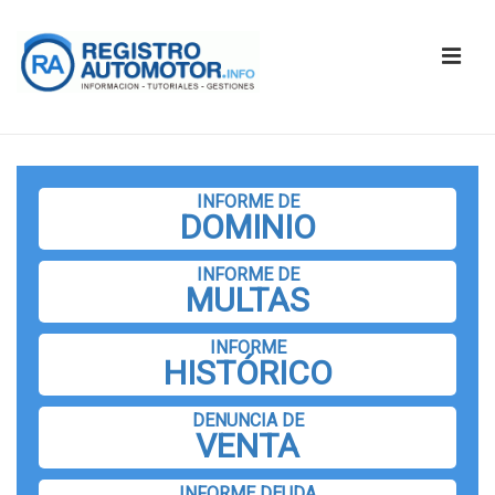
↓
Saltar
ME
al
contenido
principal
Navegación
principal
INFORME DE
DOMINIO
INFORME DE
MULTAS
INFORME
HISTÓRICO
DENUNCIA DE
VENTA
INFORME DEUDA