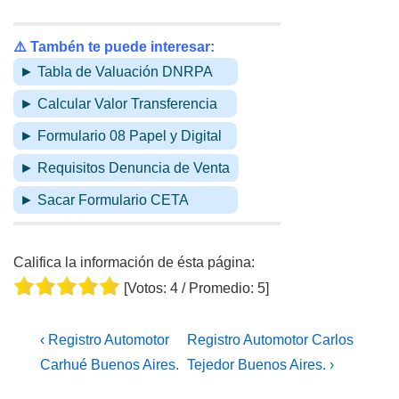
⚠️ Tambén te puede interesar:
► Tabla de Valuación DNRPA
► Calcular Valor Transferencia
► Formulario 08 Papel y Digital
► Requisitos Denuncia de Venta
► Sacar Formulario CETA
Califica la información de ésta página:
[Votos:
4
/ Promedio:
5
]
Navegación
La
La
‹ Registro Automotor
Registro Automotor Carlos
de
entrada
entrada
Carhué Buenos Aires.
Tejedor Buenos Aires. ›
entradas
anterior
siguiente