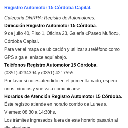
Registro Automotor 15 Córdoba Capital.
Categoría DNRPA: Registro de Automotores.
Dirección Registro Automotor 15 Córdoba.
9 de julio 40, Piso 1, Oficina 23, Galería «Paseo Muñoz»,
Córdoba Capital.
Para ver el mapa de ubicación y utilizar su teléfono como
GPS siga el enlace aquí abajo.
Teléfonos Registro Automotor 15 Córdoba.
(0351) 4234394 y (0351) 4217555
Por favor si no es atendido en el primer llamado, espero
unos minutos y vuelva a comunicarse.
Horarios de Atención Registro Automotor 15 Córdoba.
Éste registro atiende en horario corrido de Lunes a
Viernes: 08:30 a 14:30hs.
Los trámites ingresados fuera de este horario pasarán al