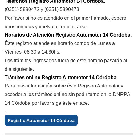
Teléfonos Registro Automotor 14 Córdoba.
(0351) 5890472 y (0351) 5890473
Por favor si no es atendido en el primer llamado, espero
unos minutos y vuelva a comunicarse.
Horarios de Atención Registro Automotor 14 Córdoba.
Éste registro atiende en horario corrido de Lunes a
Viernes: 08:30 a 14:30hs.
Los trámites ingresados fuera de este horario pasarán al
día siguiente.
Trámites online Registro Automotor 14 Córdoba.
Para más información sobre éste Registro Automotor y
acceder a los trámites online sin pedir turno en la DNRPA
14 Córdoba por favor siga éste enlace.
.
Registro Automotor 14 Córdoba