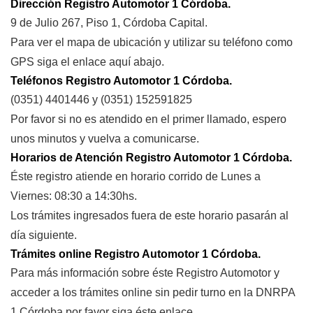
Dirección Registro Automotor 1 Córdoba.
9 de Julio 267, Piso 1, Córdoba Capital.
Para ver el mapa de ubicación y utilizar su teléfono como
GPS siga el enlace aquí abajo.
Teléfonos Registro Automotor 1 Córdoba.
(0351) 4401446 y (0351) 152591825
Por favor si no es atendido en el primer llamado, espero
unos minutos y vuelva a comunicarse.
Horarios de Atención Registro Automotor 1 Córdoba.
Éste registro atiende en horario corrido de Lunes a
Viernes: 08:30 a 14:30hs.
Los trámites ingresados fuera de este horario pasarán al
día siguiente.
Trámites online Registro Automotor 1 Córdoba.
Para más información sobre éste Registro Automotor y
acceder a los trámites online sin pedir turno en la DNRPA
1 Córdoba por favor siga éste enlace.