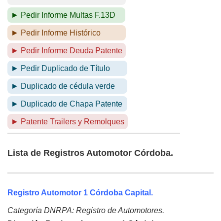
► Pedir Informe Multas F.13D
► Pedir Informe Histórico
► Pedir Informe Deuda Patente
► Pedir Duplicado de Título
► Duplicado de cédula verde
► Duplicado de Chapa Patente
► Patente Trailers y Remolques
Lista de Registros Automotor Córdoba.
Registro Automotor 1 Córdoba Capital.
Categoría DNRPA: Registro de Automotores.