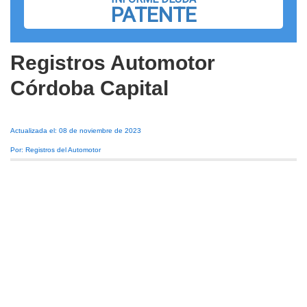
PATENTE
Registros Automotor
Córdoba Capital
Actualizada el: 08 de noviembre de 2023
Por: Registros del Automotor