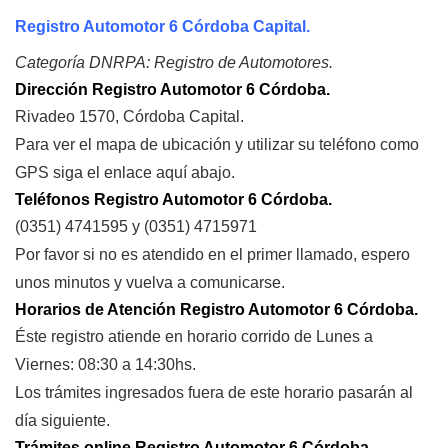
Registro Automotor 6 Córdoba Capital.
Categoría DNRPA: Registro de Automotores.
Dirección Registro Automotor 6 Córdoba.
Rivadeo 1570, Córdoba Capital.
Para ver el mapa de ubicación y utilizar su teléfono como
GPS siga el enlace aquí abajo.
Teléfonos Registro Automotor 6 Córdoba.
(0351) 4741595 y (0351) 4715971
Por favor si no es atendido en el primer llamado, espero
unos minutos y vuelva a comunicarse.
Horarios de Atención Registro Automotor 6 Córdoba.
Éste registro atiende en horario corrido de Lunes a
Viernes: 08:30 a 14:30hs.
Los trámites ingresados fuera de este horario pasarán al
día siguiente.
Trámites online Registro Automotor 6 Córdoba.