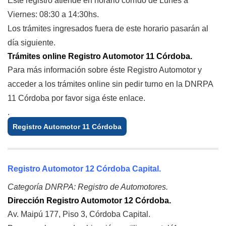
Éste registro atiende en horario corrido de Lunes a
Viernes: 08:30 a 14:30hs.
Los trámites ingresados fuera de este horario pasarán al
día siguiente.
Trámites online Registro Automotor 11 Córdoba.
Para más información sobre éste Registro Automotor y
acceder a los trámites online sin pedir turno en la DNRPA
11 Córdoba por favor siga éste enlace.
.
Registro Automotor 11 Córdoba
Registro Automotor 12 Córdoba Capital.
Categoría DNRPA: Registro de Automotores.
Dirección Registro Automotor 12 Córdoba.
Av. Maipú 177, Piso 3, Córdoba Capital.