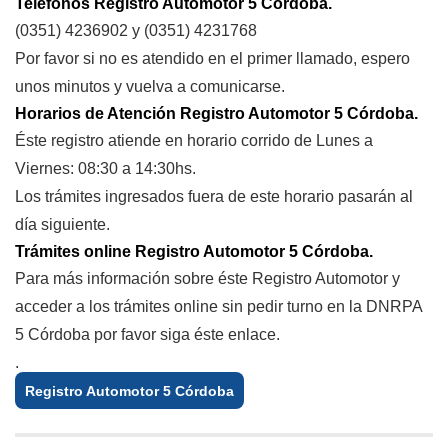
Teléfonos Registro Automotor 5 Córdoba.
(0351) 4236902 y (0351) 4231768
Por favor si no es atendido en el primer llamado, espero
unos minutos y vuelva a comunicarse.
Horarios de Atención Registro Automotor 5 Córdoba.
Éste registro atiende en horario corrido de Lunes a
Viernes: 08:30 a 14:30hs.
Los trámites ingresados fuera de este horario pasarán al
día siguiente.
Trámites online Registro Automotor 5 Córdoba.
Para más información sobre éste Registro Automotor y
acceder a los trámites online sin pedir turno en la DNRPA
5 Córdoba por favor siga éste enlace.
.
Registro Automotor 5 Córdoba