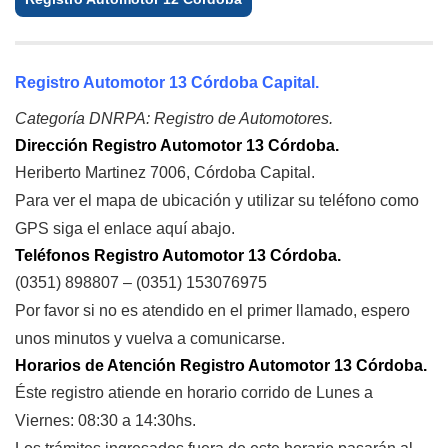
Registro Automotor 13 Córdoba Capital.
Categoría DNRPA: Registro de Automotores.
Dirección Registro Automotor 13 Córdoba.
Heriberto Martinez 7006, Córdoba Capital.
Para ver el mapa de ubicación y utilizar su teléfono como
GPS siga el enlace aquí abajo.
Teléfonos Registro Automotor 13 Córdoba.
(0351) 898807 – (0351) 153076975
Por favor si no es atendido en el primer llamado, espero
unos minutos y vuelva a comunicarse.
Horarios de Atención Registro Automotor 13 Córdoba.
Éste registro atiende en horario corrido de Lunes a
Viernes: 08:30 a 14:30hs.