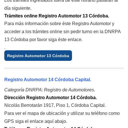
Los trámites ingresados fuera de este horario pasarán al
día siguiente.
Trámites online Registro Automotor 13 Córdoba.
Para más información sobre éste Registro Automotor y
acceder a los trámites online sin pedir turno en la DNRPA
13 Córdoba por favor siga éste enlace.
.
Registro Automotor 13 Córdoba
Registro Automotor 14 Córdoba Capital.
Categoría DNRPA: Registro de Automotores.
Dirección Registro Automotor 14 Córdoba.
Nicolás Berrotarán 1917, Piso 1, Córdoba Capital.
Para ver el mapa de ubicación y utilizar su teléfono como
GPS siga el enlace aquí abajo.