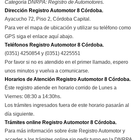
Categoría DNRPA: Registro de Automotores.
Dirección Registro Automotor 8 Córdoba.
Ayacucho 72, Piso 2, Córdoba Capital.
Para ver el mapa de ubicación y utilizar su teléfono como
GPS siga el enlace aquí abajo.
Teléfonos Registro Automotor 8 Córdoba.
(0351) 4250854 y (0351) 4225551
Por favor si no es atendido en el primer llamado, espero
unos minutos y vuelva a comunicarse.
Horarios de Atención Registro Automotor 8 Córdoba.
Éste registro atiende en horario corrido de Lunes a
Viernes: 08:30 a 14:30hs.
Los trámites ingresados fuera de este horario pasarán al
día siguiente.
Trámites online Registro Automotor 8 Córdoba.
Para más información sobre éste Registro Automotor y
acceder a los trámites online sin pedir turno en la DNRPA