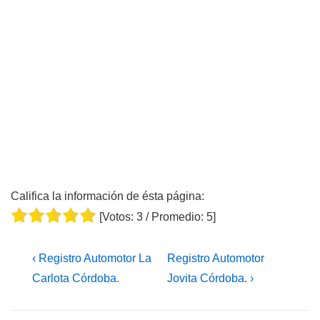
Califica la información de ésta página:
[Votos:
3
/ Promedio:
5
]
Navegación
La
La
‹ Registro Automotor La
Registro Automotor
de
entrada
entrada
Carlota Córdoba.
Jovita Córdoba. ›
entradas
anterior
siguiente
es
es