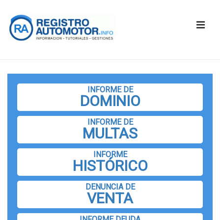
↓
Saltar
ME
al
contenido
principal
Navegación
principal
INFORME DE
DOMINIO
INFORME DE
MULTAS
INFORME
HISTÓRICO
DENUNCIA DE
VENTA
INFORME DEUDA