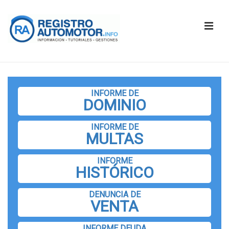
↓
Saltar
ME
al
contenido
principal
Navegación
principal
INFORME DE
DOMINIO
INFORME DE
MULTAS
INFORME
HISTÓRICO
DENUNCIA DE
VENTA
INFORME DEUDA