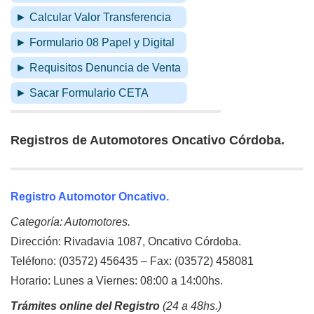
► Calcular Valor Transferencia
► Formulario 08 Papel y Digital
► Requisitos Denuncia de Venta
► Sacar Formulario CETA
Registros de Automotores Oncativo Córdoba.
Registro Automotor Oncativo.
Categoría: Automotores.
Dirección: Rivadavia 1087, Oncativo Córdoba.
Teléfono: (03572) 456435 – Fax: (03572) 458081
Horario: Lunes a Viernes: 08:00 a 14:00hs.
Trámites online del Registro
(24 a 48hs.)