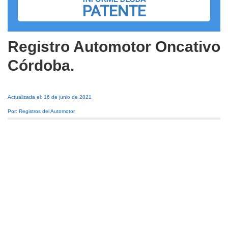
PATENTE
Registro Automotor Oncativo
Córdoba.
Actualizada el: 16 de junio de 2021
Por: Registros del Automotor