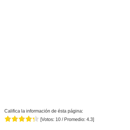
Califica la información de ésta página:
[Votos:
10
/ Promedio:
4.3
]