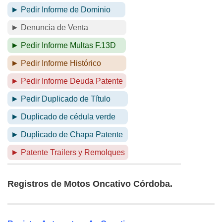
► Pedir Informe de Dominio
► Denuncia de Venta
► Pedir Informe Multas F.13D
► Pedir Informe Histórico
► Pedir Informe Deuda Patente
► Pedir Duplicado de Título
► Duplicado de cédula verde
► Duplicado de Chapa Patente
► Patente Trailers y Remolques
Registros de Motos Oncativo Córdoba.