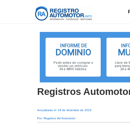
↓
Navegació
Saltar
principal
al
contenido
principal
INFORME DE
INF
DOMINIO
MU
Pedir antes de comprar o
Libre de 
vender un vehículo.
para trans
24 a 48HS hábiles.
24 a 4
Registros Automoto
Actualizada el: 19 de diciembre de 2023
Por: Registros del Automotor