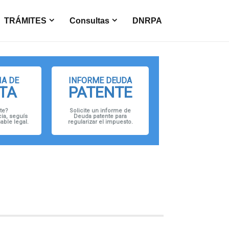
TRÁMITES
Consultas
DNRPA
A DE
INFORME DEUDA
TA
PATENTE
te?
Solicite un informe de
ia, seguís
Deuda patente para
ble legal.
regularizar el impuesto.