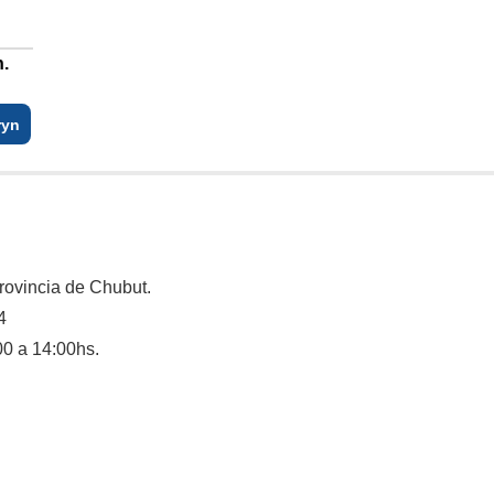
n.
ryn
rovincia de Chubut.
4
00 a 14:00hs.