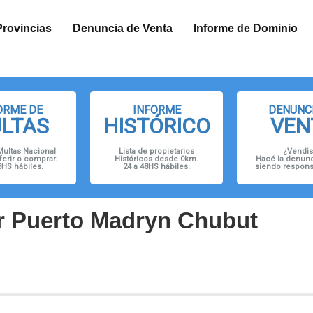
n
Provincias
Denuncia de Venta
Informe de Dominio
ORME DE
INFORME
DENUNCI
LTAS
HISTÓRICO
VEN
Multas Nacional
Lista de propietarios
¿Vendis
ferir o comprar.
Históricos desde 0km.
Hacé la denunc
8HS hábiles.
24 a 48HS hábiles.
siendo responsa
r Puerto Madryn Chubut