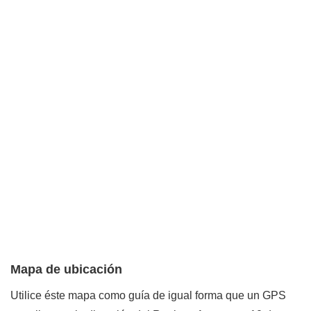
Mapa de ubicación
Utilice éste mapa como guía de igual forma que un GPS