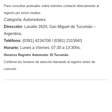
Para consultas puntuales sobre trámites contacte directamente al
registro por estos medios.
Categoría: Automotores.
Dirección:
Lavalle 2620, San Miguel de Tucumán –
Argentina.
Teléfono:
(0381) 4234708 / (0381) 2315943
Horario:
Lunes a Viernes: 07:30 a 13:30hs.
Horarios Registro Automotor 10 Tucumán.
Confirme los horarios de atención llamando al registro antes de
concurrir.