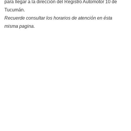
para llegar a la dirección del Registro Automotor 10 de
Tucumán.
Recuerde consultar los horarios de atención en ésta
misma pagina.