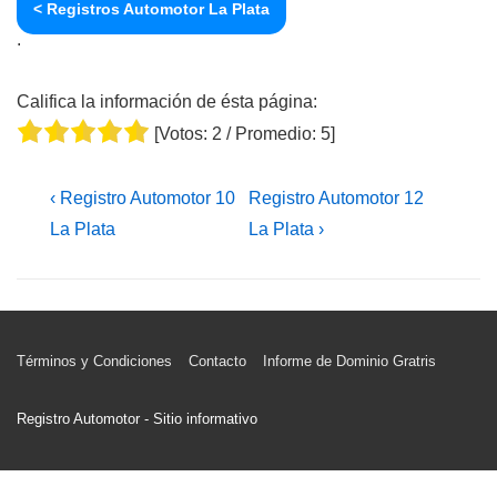
< Registros Automotor La Plata
.
Califica la información de ésta página:
[Votos:
2
/ Promedio:
5
]
Navegación
La
La
‹ Registro Automotor 10
Registro Automotor 12
de
entrada
entrada
La Plata
La Plata ›
entradas
anterior
siguiente
es
es
Menú
Términos y Condiciones
Contacto
Informe de Dominio Gratris
del
pie
Registro Automotor - Sitio informativo
de
página