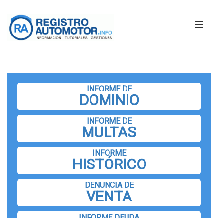
↓
Saltar
ME
al
contenido
principal
Navegación
principal
INFORME DE
DOMINIO
INFORME DE
MULTAS
INFORME
HISTÓRICO
DENUNCIA DE
VENTA
INFORME DEUDA