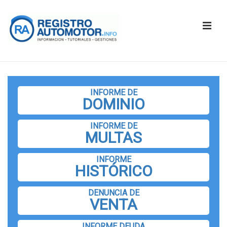
↓
Saltar
ME
al
contenido
principal
Navegación
principal
INFORME DE
DOMINIO
INFORME DE
MULTAS
INFORME
HISTÓRICO
DENUNCIA DE
VENTA
INFORME DEUDA