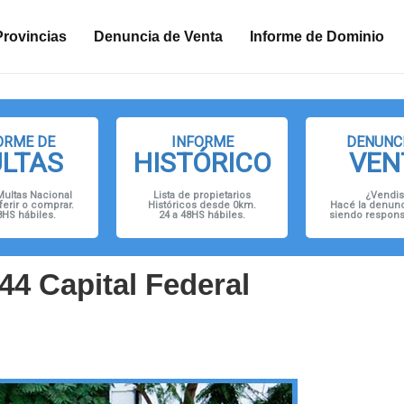
n
Provincias
Denuncia de Venta
Informe de Dominio
ORME DE
INFORME
DENUNCI
LTAS
HISTÓRICO
VEN
Multas Nacional
Lista de propietarios
¿Vendis
ferir o comprar.
Históricos desde 0km.
Hacé la denunc
8HS hábiles.
24 a 48HS hábiles.
siendo responsa
44 Capital Federal