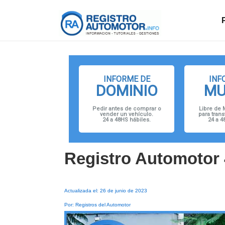
↓
Navegació
Saltar
principal
al
contenido
principal
INFORME DE
INF
DOMINIO
MU
Pedir antes de comprar o
Libre de 
vender un vehículo.
para trans
24 a 48HS hábiles.
24 a 4
Registro Automotor 
Actualizada el: 26 de junio de 2023
Por: Registros del Automotor