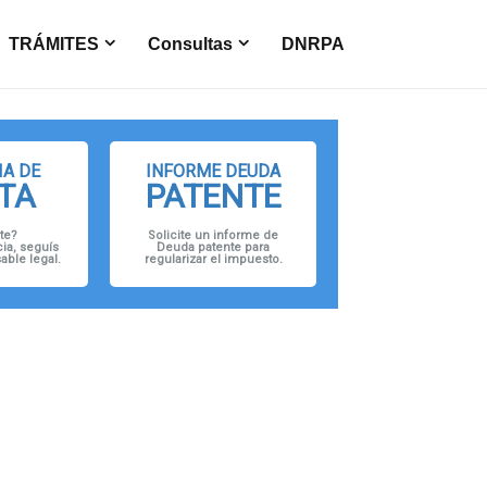
TRÁMITES
Consultas
DNRPA
A DE
INFORME DEUDA
TA
PATENTE
te?
Solicite un informe de
ia, seguís
Deuda patente para
ble legal.
regularizar el impuesto.