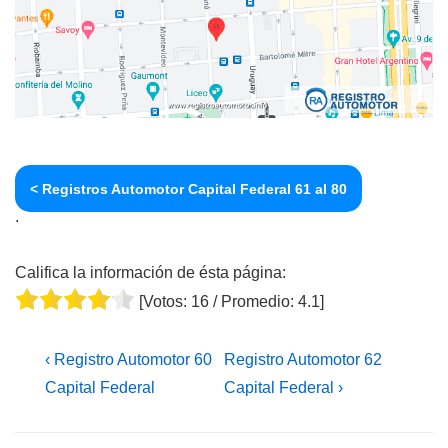
< Registros Automotor Capital Federal 61 al 80
.
Califica la información de ésta página:
[Votos:
16
/ Promedio:
4.1
]
Navegación
La
La
‹ Registro Automotor 60
Registro Automotor 62
de
entrada
entrada
Capital Federal
Capital Federal ›
entradas
anterior
siguiente
es
es