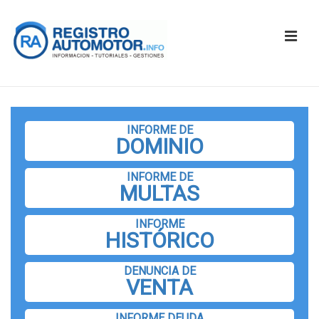
↓
Saltar
ME
al
contenido
principal
Navegación
principal
INFORME DE
DOMINIO
INFORME DE
MULTAS
INFORME
HISTÓRICO
DENUNCIA DE
VENTA
INFORME DEUDA