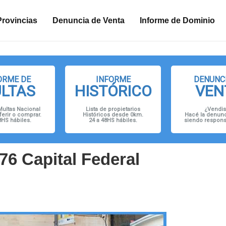
n
Provincias
Denuncia de Venta
Informe de Dominio
ORME DE
INFORME
DENUNCI
LTAS
HISTÓRICO
VEN
Multas Nacional
Lista de propietarios
¿Vendis
ferir o comprar.
Históricos desde 0km.
Hacé la denunc
8HS hábiles.
24 a 48HS hábiles.
siendo responsa
76 Capital Federal