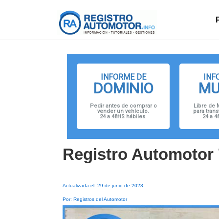
↓
Navegació
Saltar
principal
al
contenido
principal
INFORME DE
INF
DOMINIO
MU
Pedir antes de comprar o
Libre de 
vender un vehículo.
para trans
24 a 48HS hábiles.
24 a 4
Registro Automotor 
Actualizada el: 29 de junio de 2023
Por: Registros del Automotor