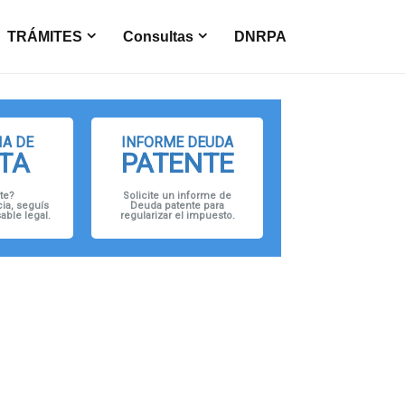
TRÁMITES
Consultas
DNRPA
A DE
INFORME DEUDA
TA
PATENTE
te?
Solicite un informe de
ia, seguís
Deuda patente para
ble legal.
regularizar el impuesto.