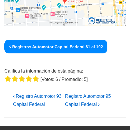
< Registros Automotor Capital Federal 81 al 102
.
Califica la información de ésta página:
[Votos:
6
/ Promedio:
5
]
Navegación
La
La
‹ Registro Automotor 93
Registro Automotor 95
de
entrada
entrada
Capital Federal
Capital Federal ›
entradas
anterior
siguiente
es
es