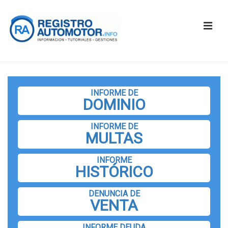
↓
Saltar
ME
al
contenido
principal
Navegación
principal
INFORME DE
DOMINIO
INFORME DE
MULTAS
INFORME
HISTÓRICO
DENUNCIA DE
VENTA
INFORME DEUDA