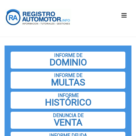
↓
Saltar
ME
al
contenido
principal
Navegación
principal
INFORME DE
DOMINIO
INFORME DE
MULTAS
INFORME
HISTÓRICO
DENUNCIA DE
VENTA
INFORME DEUDA