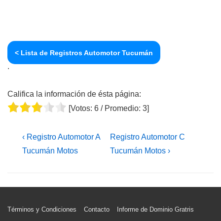
< Lista de Registros Automotor Tucumán
.
Califica la información de ésta página:
[Votos:
6
/ Promedio:
3
]
Navegación
La
La
‹ Registro Automotor A
Registro Automotor C
de
entrada
entrada
Tucumán Motos
Tucumán Motos ›
entradas
anterior
siguiente
es
es
Menú
Términos y Condiciones
Contacto
Informe de Dominio Gratris
del