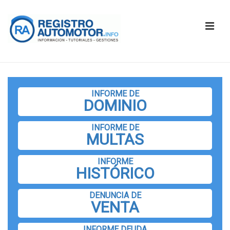
↓
Saltar
ME
al
contenido
principal
Navegación
principal
INFORME DE
DOMINIO
INFORME DE
MULTAS
INFORME
HISTÓRICO
DENUNCIA DE
VENTA
INFORME DEUDA