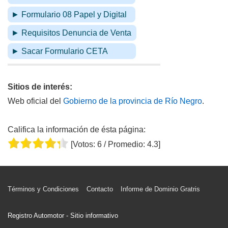
► Formulario 08 Papel y Digital
► Requisitos Denuncia de Venta
► Sacar Formulario CETA
Sitios de interés:
Web oficial del
Gobierno de la provincia de Río Negro
.
Califica la información de ésta página:
[Votos:
6
/ Promedio:
4.3
]
Menú
Términos y Condiciones
Contacto
Informe de Dominio Gratris
del
pie
Registro Automotor - Sitio informativo
de