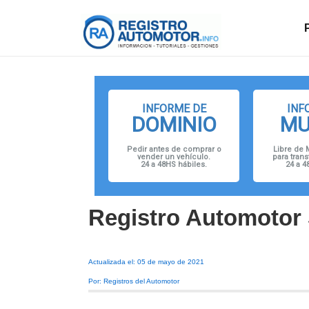
↓
Navegació
Saltar
principal
al
contenido
principal
INFORME DE
INF
DOMINIO
MU
Pedir antes de comprar o
Libre de 
vender un vehículo.
para trans
24 a 48HS hábiles.
24 a 4
Registro Automotor 
Actualizada el: 05 de mayo de 2021
Por: Registros del Automotor