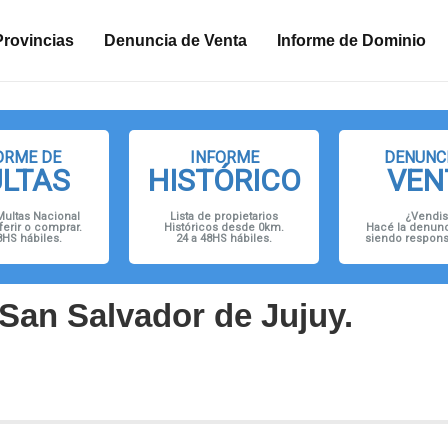
n
Provincias
Denuncia de Venta
Informe de Dominio
ORME DE
INFORME
DENUNCI
LTAS
HISTÓRICO
VEN
Multas Nacional
Lista de propietarios
¿Vendis
ferir o comprar.
Históricos desde 0km.
Hacé la denunc
8HS hábiles.
24 a 48HS hábiles.
siendo responsa
San Salvador de Jujuy.