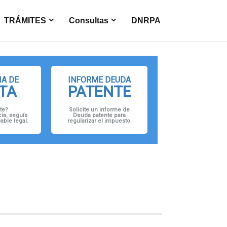
TRÁMITES
Consultas
DNRPA
A DE
INFORME DEUDA
TA
PATENTE
te?
Solicite un informe de
ia, seguís
Deuda patente para
ble legal.
regularizar el impuesto.