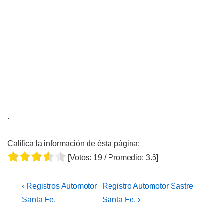
.
Califica la información de ésta página:
[Votos:
19
/ Promedio:
3.6
]
Navegación
La
La
‹ Registros Automotor
Registro Automotor Sastre
de
entrada
entrada
Santa Fe.
Santa Fe. ›
entradas
anterior
siguiente