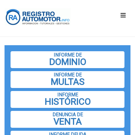
↓
Saltar
ME
al
contenido
principal
Navegación
principal
INFORME DE
DOMINIO
INFORME DE
MULTAS
INFORME
HISTÓRICO
DENUNCIA DE
VENTA
INFORME DEUDA