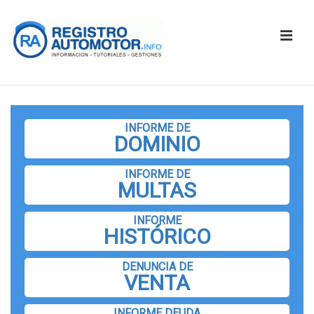
↓
Saltar
ME
al
contenido
principal
Navegación
principal
INFORME DE
DOMINIO
INFORME DE
MULTAS
INFORME
HISTÓRICO
DENUNCIA DE
VENTA
INFORME DEUDA